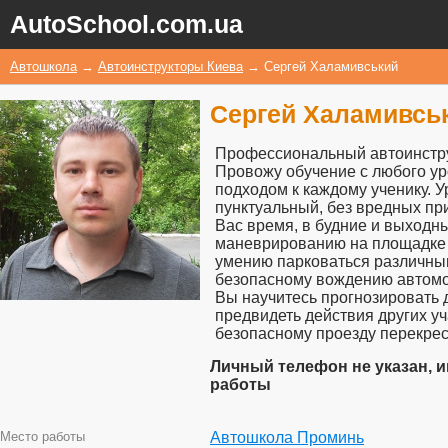
AutoSchool.com.ua
Автошкола
→
Автоинструкторы Киева
→
Сергей Халамивський
Сергей Халамивсь
Профессиональный автоинстру
Провожу обучение с любого у
подходом к каждому ученику. 
пунктуальный, без вредных пр
Вас время, в будние и выходны
маневрированию на площадке 
умению парковаться различны
безопасному вождению автомоб
Вы научитесь прогнозировать 
предвидеть действия других у
безопасному проезду перекрес
Личный телефон не указан, и
работы
Место работы
Автошкола Проминь