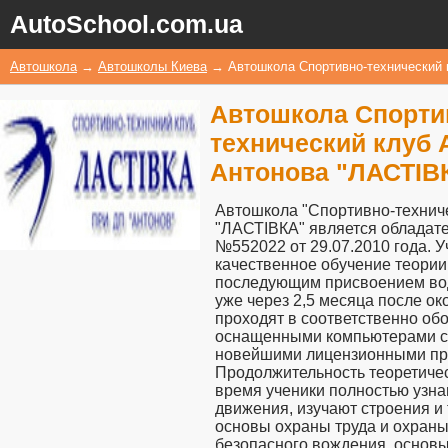
AutoSchool.com.ua
Автошкола
→
Автошколы Киева
→
Автошкола Спортивно-технический
Автошкола Спорти
технический клуб 
Антонова "ЛАСТІВ
Автошкола "Спортивно-технич
"ЛАСТІВКА" является обладат
№552022 от 29.07.2010 года. 
качественное обучение теории
последующим присвоением вод
уже через 2,5 месяца после ок
проходят в соответственно об
оснащенными компьютерами с
новейшими лицензионными пр
Продолжительность теоретическ
время ученики полностью узн
движения, изучают строения и 
основы охраны труда и охран
безопасного вождения, основы