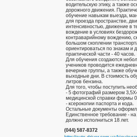
водительскую этику, а также 
дорожного движения. Практиче
обучение навыкам выезда, ма
для проезда пространстве, дви
интенсивностью, движение в т
вождение в условиях бездорож
контраварийному вождению, с
большом скоплении транспорта
ориентироваться по знакам и 
практической части - 40 часов.
Для обучения создаются небол
учеников проводится ежеднев
вечерние группы, а также обуч
выходные дни. В стоимость обу
литров бензина.
Для того, чтобы поступить нео
- 5 фотографий размером 3,5Х4
медицинской справки формы 08
- ксерокопии паспорта и кода.
Остальные документы оформля
Единственное требование - на
должно исполниться 18 лет.
(044) 587-8372