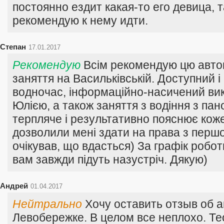
постоянно ездит какая-то его девица, т
рекомендую к нему идти.
Степан
17.01.2017
Рекомендую
Всім рекомендую цю авт
заняття на Васильківській. Доступний і
водночас, інформаційно-насичений викл
Юлією, а також заняття з водіння з пан
терпляче і результативно пояснює кож
дозволили мені здати на права з першо
очікував, що вдасться) За графік робо
вам завжди підуть назустріч. Дякую)
Андрей
01.04.2017
Нейтрально
Хочу оставить отзыв об 
Левобережке. В целом все неплохо. Те