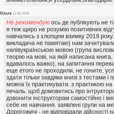
Ольга
12.06.2019
Не рекомендую
ось де публікують не ті
я теж щиро не розумію позитивних відг
навчались з хлопцем взимку 2019 року. 
викладача не памятаю) нам зачитували
напівукраїнською мовою (група вислов
теорію на мові, на якій написана книга
вдавалось важко), на запитання перев
еще етого не проходили, не гоните, усп
здати тільки завдяки книзі з тестами і 
можна їх практикувати. з практикою на 
печаль. щоб домовитись про інтруктор
дзвонити інструкторам самостійно і ви
себе не навчання. заявлені групи на м
Дорогожичі - не відповідали дійсності н