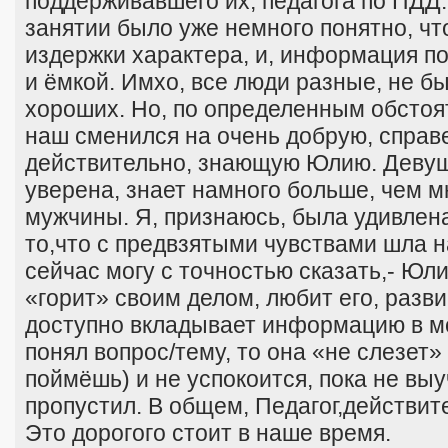
поддерживавшего их, педагога по ПДД.
занятии было уже немного понятно, чт
издержки характера, и, информация п
и ёмкой. Имхо, все люди разные, не б
хороших. Но, по определенным обстоя
наш сменился на очень добрую, справ
действительно, знающую Юлию. Девушк
уверена, знает намного больше, чем 
мужчины. Я, признаюсь, была удивлена
то,что с предвзятыми чувствами шла н
сейчас могу с точностью сказать,- Юл
«горит» своим делом, любит его, разви
доступно вкладывает информацию в моз
понял вопрос/тему, то она «не слезет» 
поймёшь) и не успокоится, пока не вы
пропустил. В общем, Педагог,действит
Это дорогого стоит в наше время.