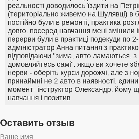
реальності доводилось їздити на Петрі
(територіально живемо на Шулявці) в бу
постійно були в ремонті, практика роз
довго. посеред навчання мені змінили 
перерви були в практиці подекуди по 2-
адміністратор Анна питання з практико
відповідаючи "зима, авто ламаються, з
домовляйтесь самі". якщо ви хочете збе
нерви - оберіть курси дорожчі, але з 
принаймні не 2 авто в наявності. єдин
момент- інструктор Олександр. йому щ
навчання і позитив
Оставить отзыв
Ваше имя