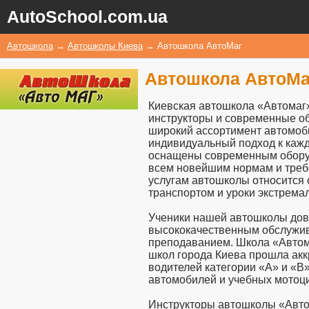
AutoSchool.com.ua
Автошкола
→
Автошколы Киева
→
Автошкола АвтоМаг
Автошкола АвтоМа
Киевская автошкола «Автомаг»
инструкторы и современные об
широкий ассортимент автомоби
индивидуальный подход к кажд
оснащены современным оборуд
всем новейшим нормам и треб
услугам автошколы относится
транспортом и уроки экстрема
Ученики нашей автошколы дов
высококачественным обслужив
преподаванием. Школа «Автом
школ города Киева прошла ак
водителей категории «А» и «В
автомобилей и учебных мотоц
Инструкторы автошколы «Авт