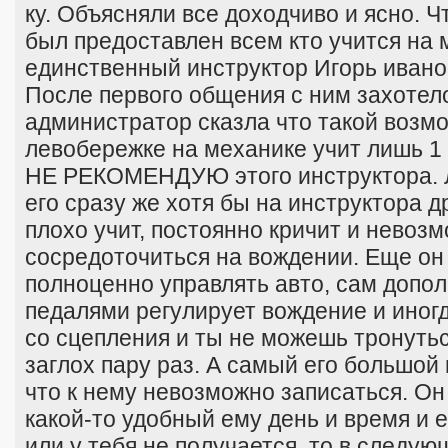
ку. Объясняли все доходчиво и ясно. Ч
был предоставлен всем кто учится на 
единственный инструктор Игорь ивано
После первого общения с ним захотело
администратор сказла что такой возмо
левобережке на механике учит лишь 1 
НЕ РЕКОМЕНДУЮ этого инструктора. 
его сразу же хотя бы на инструктора 
плохо учит, постоянно кричит и невоз
сосредоточиться на вождении. Еще он 
полноценно управлять авто, сам допо
педалями регулирует вождение и иногд
со сцепления и ты не можешь тронутьс
заглох пару раз. А самый его большой 
что к нему невозможно записаться. Он
какой-то удобный ему день и время и 
или у тебя не получается, то в следу