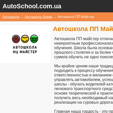
AutoSchool.com.ua
Автошкола
→
Автошколы Киева
→
Автошкола ПП Майстер
Автошкола ПП Май
Автошкола ПП майстер отличае
невероятным профессионализм
обучения. Школа была основан
прошлого столетия и за более
сумела обучить не одно покол
Мы крайне ценим наши традици
подходить к процессу обучения
ответственностью и желанием 
управлять автомобилем, успеш
школы - обучать водителей кат
легкового транспортного сред
основе теоретической и практи
получить весь необходимый на
реализации на суровых дорога
Главная наша гордость - это 