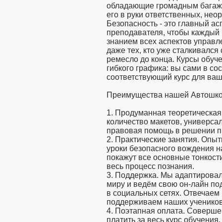
обладающие громадным багажо
его в руки ответственных, нео
Безопасность - это главный ас
преподавателя, чтобы каждый 
знанием всех аспектов управл
даже тех, кто уже сталкивался
ремесло до конца. Курсы обуч
гибкого графика: вы сами в со
соответствующий курс для ваш
Преимущества нашей Автошк
1. Продуманная теоретическая
количество макетов, универсал
правовая помощь в решении п
2. Практические занятия. Опы
уроки безопасного вождения н
покажут все основные тонкост
весь процесс познания.
3. Поддержка. Мы адаптирова
миру и ведём свою он-лайн по
в социальных сетях. Отвечаем
поддерживаем наших учеников
4. Поэтапная оплата. Соверше
платить за весь курс обучения