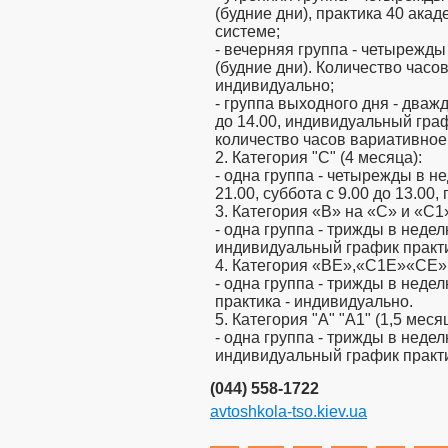
(будние дни), практика 40 ака
системе;
- вечерняя группа - четырежды 
(будние дни). Количество часо
индивидуально;
- группа выходного дня - дваж
до 14.00, индивидуальный граф
количество часов вариативное
2. Категория "С" (4 месяца):
- одна группа - четырежды в не
21.00, суббота с 9.00 до 13.00,
3. Категория «В» на «С» и «С1»
- одна группа - трижды в неделю
индивидуальный график практи
4. Категория «ВЕ»,«С1Е»«СЕ» 
- одна группа - трижды в недел
практика - индивидуально.
5. Категория "А" "А1" (1,5 месяц
- одна группа - трижды в неделю
индивидуальный график практи
(044) 558-1722
avtoshkola-tso.kiev.ua