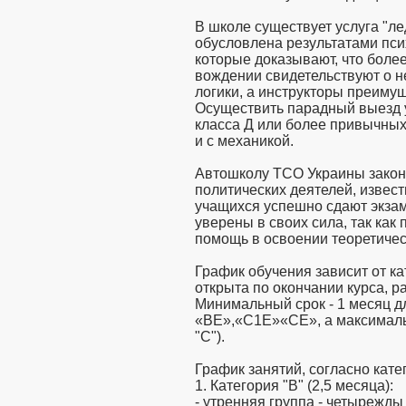
В школе существует услуга "ле
обусловлена результатами пси
которые доказывают, что боле
вождении свидетельствуют о н
логики, а инструкторы преиму
Осуществить парадный выезд у
класса Д или более привычных 
и с механикой.
Автошколу ТСО Украины закон
политических деятелей, извес
учащихся успешно сдают экза
уверены в своих сила, так ка
помощь в освоении теоретичес
График обучения зависит от ка
открыта по окончании курса, р
Минимальный срок - 1 месяц д
«ВЕ»,«С1Е»«СЕ», а максимальн
"С").
График занятий, согласно кате
1. Категория "В" (2,5 месяца):
- утренняя группа - четырежды 