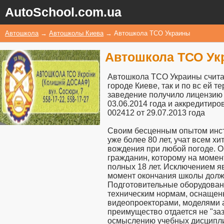
AutoSchool.com.ua
Автошкола
→
Автошколы Киева
→
Автошкола ТСО Украины
Автошкола ТСО Ук
Автошкола ТСО Украины счита
городе Киеве, так и по вс ей 
заведение получило лицензи
03.06.2014 года и аккредитир
002412 от 29.07.2013 года
Своим бесценным опытом инст
уже более 80 лет, учат всем х
вождения при любой погоде. О
гражданин, которому на момен
полных 18 лет. Исключением я
момент окончания школы должн
Подготовительные оборудован
техническим нормам, оснащен
видеопроекторами, моделями 
преимущество отдается не "заз
осмыслению учебных дисципл