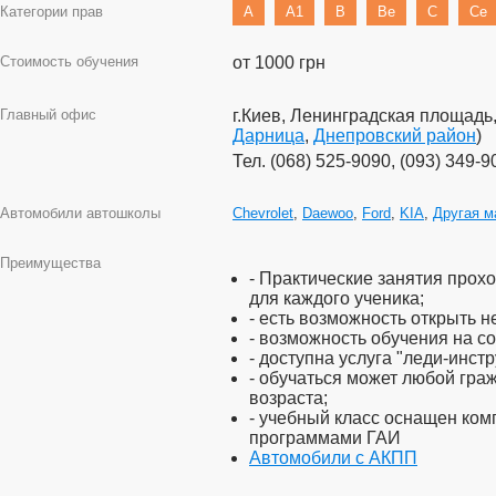
Категории прав
A
A1
B
Be
C
Ce
Стоимость обучения
от 1000 грн
Главный офис
г.Киев, Ленинградская площадь
Дарница
,
Днепровский район
)
Тел. (068) 525-9090, (093) 349-9
Автомобили автошколы
Chevrolet
,
Daewoo
,
Ford
,
KIA
,
Другая м
Преимущества
- Практические занятия прох
для каждого ученика;
- есть возможность открыть н
- возможность обучения на 
- доступна услуга "леди-инстр
- обучаться может любой гра
возраста;
- учебный класс оснащен ко
программами ГАИ
Автомобили с АКПП