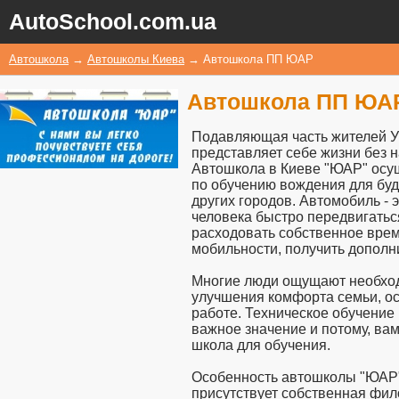
AutoSchool.com.ua
Автошкола
→
Автошколы Киева
→
Автошкола ПП ЮАР
Автошкола ПП ЮА
Подавляющая часть жителей У
представляет себе жизни без н
Автошкола в Киеве "ЮАР" осу
по обучению вождения для бу
других городов. Автомобиль - 
человека быстро передвигать
расходовать собственное вре
мобильности, получить дополн
Многие люди ощущают необход
улучшения комфорта семьи, о
работе. Техническое обучение 
важное значение и потому, ва
школа для обучения.
Особенность автошколы "ЮАР" 
присутствует собственная фи