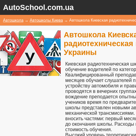
AutoSchool.com.ua
Автошкола
→
Автошколы Киева
→
Автошкола Киевская радиотехниче
Автошкола Киевск
радиотехническая
Украины
Киевская радиотехническая ш
обучение водителей по категори
Квалифицированный преподават
месяцев обучает слушателей 
устройству автомобиля и прав
проводятся в вечерних группах
вождение преподается опытны
учеников время по предварите
школы представлен новыми ав
механической трансмиссиями.
вносить частями: первый месяц
до окончания школы. Расходы 
стоимость обучения.
Высокий уровень теоретически