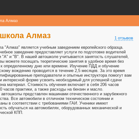
ла Алмаз
школа Алмаз
1 отзывов
а "Алмаз" является учебным заведением европейского образца.
чебное заведение предоставляет услуги по подготовке водителей
и "А" и "В". В нашей автошколе учитывается занятость слушателей,
вы можете посещать теоретические занятия в удобное время без
 к определенному дню или времени. Изучение ПДД и обучение
скому вождению проводится в течение 2,5 месяцев. За это время
лифицированные преподаватели и опытные инструктора помогут вам
 и интересной форме усвоить необходимый для успешной сдачи
ена материал. Стоимость обучения включает в себя 206 часов
40 часов практики, а также расходы на бензин и масло.
 автошколы представлен машинами отечественного и зарубежного
ства. Все автомобили в отличном техническом состоянии и
аны в соответствии с требованиями ГАИ. Ученики имеют
сть обучаться на автомобилях, оборудованных механической и
ческой КПП.