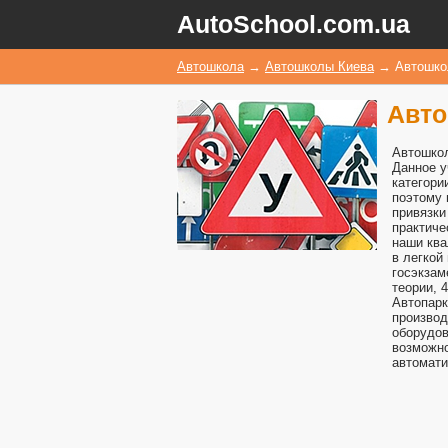
AutoSchool.com.ua
Автошкола
→
Автошколы Киева
→
Автошко
Авто
Автошкол
Данное у
категори
поэтому 
привязки
практиче
наши ква
в легкой
госэкзам
теории, 
Автопарк
производ
оборудов
возможно
автомати