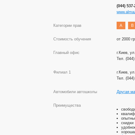
(044) 537
www.alma
Категории прав
A
B
Стоимость обучения
от 2000 г
Главный офис
г.Киев, ул
Тел. (044
Филиал 1
г.Киев, у
Тел. (044
Автомобили автошколы
Другая м
Преимущества
свобод
квалиф
опытны
скидки
удобно
хороша