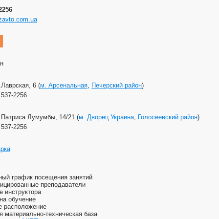
-2256
zavto.com.ua
рн
.Лаврская, 6 (
м. Арсенальная
,
Печерский район
)
) 537-2256
л.Патриса Лумумбы, 14/21 (
м. Дворец Украина
,
Голосеевский район
)
) 537-2256
арка
ный график посещения занятий
ицированные преподаватели
е инструктора
 на обучение
е расположение
я материально-техническая база