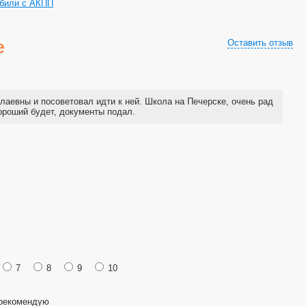
били с АКПП
е
Оставить отзыв
лаевны и посоветовал идти к ней. Школа на Печерске, очень рад
хороший будет, документы подал.
7
8
9
10
рекомендую