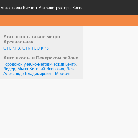
Автошколы Киева
♦
Автоинструкторы Киева
Автошколы возле метро
Арсенальная
СТК КРЗ
,
СТК ТСО КРЗ
Автошколы в Печерском районе
Городской учебно-методический центр
,
Лидер
,
Мыца Виталий Иванович
,
Лоза
Александр Владимирович
,
Морком