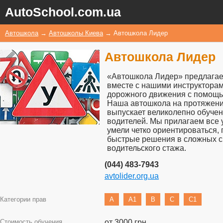
AutoSchool.com.ua
Автошкола
→
Автошколы Киева
→
Автошкола Лидер
Автошкола Лидер
«Автошкола Лидер» предлагае
вместе с нашими инструкторами
дорожного движения с помощь
Наша автошкола на протяжении 
выпускает великолепно обучен
водителей. Мы прилагаем все 
умели четко ориентироваться,
быстрые решения в сложных с
водительского стажа.
(044) 483-7943
avtolider.org.ua
Категории прав
A
A1
B
C
C1
Стоимость обучения
от 3000 грн