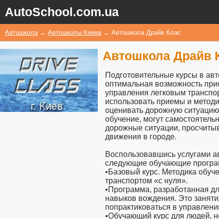
AutoSchool.com.ua
Автошкола
→
Автошколы Киева
→
Автошкола Драйв Клас
Автошкола Драйв 
Подготовительные курсы в авт
оптимальная возможность при
управления легковым транспор
использовать приемы и метод
оценивать дорожную ситуацию
обучение, могут самостоятель
дорожные ситуации, просчитыв
движения в городе.
Воспользовавшись услугами а
следующие обучающие прогр
•Базовый курс. Методика обу
транспортом «с нуля».
•Программа, разработанная д
навыков вождения. Это заняти
попрактиковаться в управлени
•Обучающий курс для людей, н