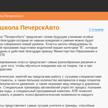
ла ПечерскАвто
школа ПечерскАвто
1 отзывов
а "ПечерскАвто" предлагает своим будущим ученикам особые
 благодаря которым их навыки вождения и умения можно будет
на совершенно новый уровень. Классы школы оборудованы по
й программе подготовки водителей машин категории "B", которые
дены в действие благодаря приказу Министерства Образования и
278.
ированные классы предлагают самые разнообразные решения и
 для того, чтобы обучиться вождению как на теории, так и при
рактики.
етических занятий мы предлагаем работу с лучшими специалистами
тошколы, а также большое количество материалов в виде плакатов
безопасности движения, а также оказанию мед.помощи в дорожных
х. Специальные тренажеры автомобилей упростят процесс познания
ва езды, а специальный программный комплекс АПК позволит
ровать и развить психо-физиологические возможности каждого
сы представляют самые лучшие учителя и тренеры, способные