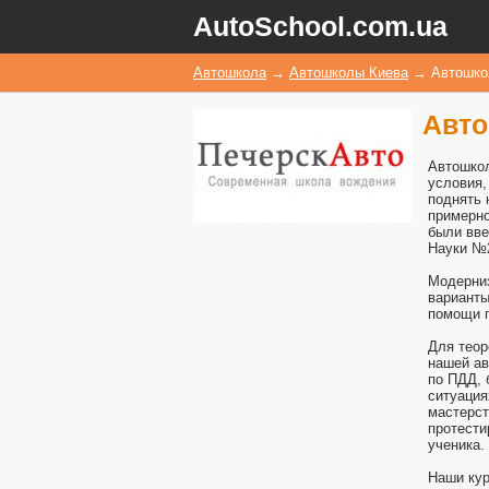
AutoSchool.com.ua
Автошкола
→
Автошколы Киева
→
Автошко
Авто
Автошкол
условия,
поднять 
примерно
были вве
Науки №
Модерниз
варианты
помощи п
Для теор
нашей ав
по ПДД, 
ситуация
мастерст
протести
ученика.
Наши кур