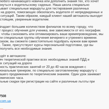
любого начинающего новичка или дополнить знания тех, кто хочет
рнуться к водительскому сиденью. Наша школа специально
ывает специальные маршруты для тестирования различных
 на дороге, помогающих обезопасить водителя от непредвиденных и
ситуаций. Таким образом, каждый клиент нашей автошколы выходит
астоящим, уверенным водителем.
ладает большим количеством филиалов по всему городу, что
 процесс обучения для ученика, вне зависимости от его географии.
, чтобы сэкономить или оптимизировать ваше времяпровождение, мы
и специальные группы обучения вечернего и утреннего времени.
разом, вы сможете самостоятельно подобрать нужное вам время
. Также, присутствуют курсы персональной подготовки, где вы
получить все необходимые знания.
ждёт в автошколе:
сяч теоретической практики всех необходимых знаний ПДД и
х ситуаций на дороге
ность практических занятий от 20 до 40 часов вождения с
ональным тренером, по специально заготовленному маршруту с
ашего продвижения по теоретическим знаниям. Один урок занимает
емических часа.
льные скидки при регистрации на сайте и различные льготы при
-7508
.com.ua