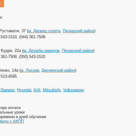
1
рн
Руставели, 37 (
м. Дворец спорта
,
Печерский район
)
 543-1510, (044) 361-7508
 Кудри, 22а (
м. Дружбы народов
,
Печерский район
)
 361-7508, (050) 543-1510
енко, 14а (
м. Лесная
,
Деснянский район
)
) 513-4595
,
Daewoo
,
Hyundai
,
KIA
,
Mitsubishi
,
Volkswagen
 при оплате
альные уроки
времени и дней обучения
били с АКПП