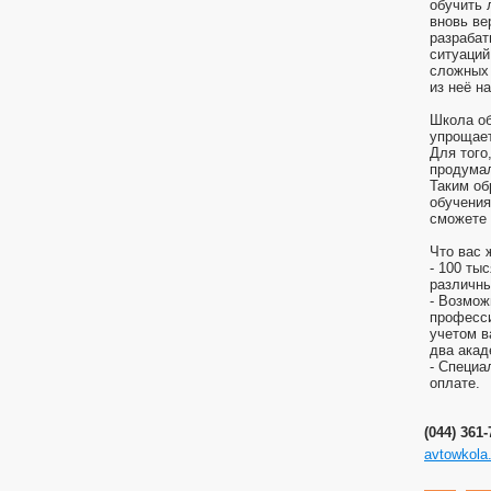
обучить 
вновь ве
разрабат
ситуаций
сложных 
из неё н
Школа об
упрощает
Для того
продумал
Таким об
обучения
сможете 
Что вас 
- 100 ты
различны
- Возмож
професси
учетом в
два акад
- Специа
оплате.
(044) 361
avtowkola