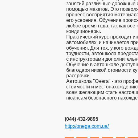
занятий различные дорожные 
помощью макетов. Это позволя
процесс восприятия материал
его усвоения. Обучение проис
любое время года, так как вс
кондиционеры.
Практический курс проходит и
автомобилях, и начинается пр
обучения. Для тех, у кого вож
трудности, автошкола предост
с инструкторами дополнительн
Обучение в автошколе доступ
благодаря низкой стоимости ку
рассрочки.
Автошкола "Онега" - это проф
стоимости и местонахождению 
всем желающим стать настоящ
нюансам безопасного нахожден
(044) 432-9895
http://onega.com.ua/