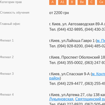
Категории прав
A
A1
B
Be
C
Ce
Стоимость обучения
от 2200 грн
Главный офис
г. Киев, ул. Автозаводская 89-А 
Тел. (044) 432-9895, (044) 430-3
Филиал 1
г.Киев, ул.Лайоша Гавро 1 (
м. П
Тел. (094) 928-8200, (044) 485-0
Филиал 2
г.Киев, Проспект Оболонский 18
Тел. (044) 355-0002, (063) 247-9
Филиал 3
г.Киев, ул.Спасская 9-А (
м. Кон
район
)
Тел. (044) 229-4477, (063) 255-4
Филиал 4
г.Киев, ул.Артема 27, с/ш 138 ка
Лукьяновская
,
Святошинский р
Тел. (044) 227-8970, (067) 505-4