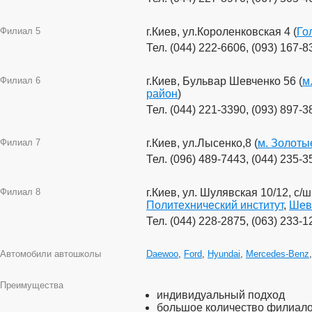
Филиал 5
г.Киев, ул.Короленковская 4 (
Го
Тел. (044) 222-6606, (093) 167-8
Филиал 6
г.Киев, Бульвар Шевченко 56 (
м
район
)
Тел. (044) 221-3390, (093) 897-3
Филиал 7
г.Киев, ул.Лысенко,8 (
м. Золоты
Тел. (096) 489-7443, (044) 235-3
Филиал 8
г.Киев, ул. Шулявская 10/12, с/
Политехнический институт
,
Шев
Тел. (044) 228-2875, (063) 233-1
Автомобили автошколы
Daewoo
,
Ford
,
Hyundai
,
Mercedes-Benz
Преимущества
индивидуальный подход
большое количество филиал