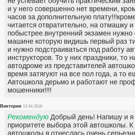
не успевает обучить практическим за
и у него совершенно нет времени, кро
часов за дополнительную плату!!!кром
читается отвратительно, на отмашку и
побыстрее.внутренний экзамен нужно 
машине которую видишь первый раз типа
и нужно подстраиваться под работу а
инструкторов. То у них праздники, то н
автодроме из представителей автошкол
время затягуют на все пол года, а то е
Автошкола дерьмо и работают не про
мошенники!!!!
Виктория
13.04.2018
Рекомендую
Добрый день! Напишу и я 
приоритете выбора этой автошколы. К
автошколы я отнеслась очень серьезно