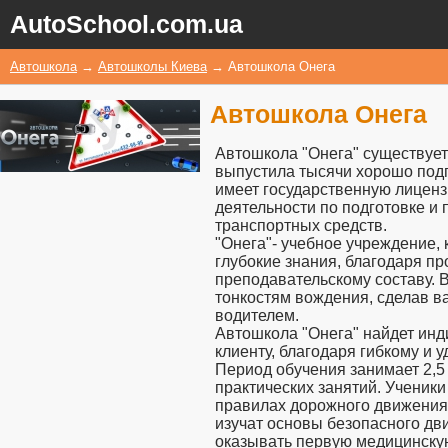
AutoSchool.com.ua
Автошкола
→
Автошколы Киева
→
Автошкола Онега
Автошкола Онега
Автошкола "Онега" существует 
выпустила тысячи хорошо под
имеет государственную лицен
деятельности по подготовке и 
транспортных средств.
"Онега"- учебное учреждение,
глубокие знания, благодаря п
преподавательскому составу. В
тонкостям вождения, сделав 
водителем.
Автошкола "Онега" найдет инд
клиенту, благодаря гибкому и 
Период обучения занимает 2,5 
практических занятий. Ученики
правилах дорожного движения,
изучат основы безопасного дв
оказывать первую медицинскую