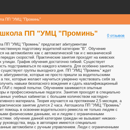
ла ПП "УМЦ "Проминь"
школа ПП "УМЦ "Проминь"
0 отзывов
а ПП "УМЦ "Проминь" предлагает абитуриентам
чественную подготовку водителей категории "В". Обучение
ся на автомобилях как с автоматической так и с механической
 передач скоростей. Практические занятия проходят на киевских
х улицах. График обучения достаточно гибкий. Существует
сть подстраиваться по каждого клиента. Для особенно занятых
 существуют группы выходного дня. ПП "УМЦ "Проминь" ждет
ех абитуриентов, которые не просто пришли за водительскими
 а тех, которые желают научиться уверенно чувствовать себя за
олучить навыки безопасного вождения и сдать квалификационный
в ГАИ с первой попытки. Обучением занимаются опытные
оры и профессиональные педагоги. Занятия проходят в специально
анных учебных кабинетах с большим количеством наглядно-
тивного материала. Теория изучается на протяжении 2,5 месяцев, а
рактическое занятие длится 2 часа. Автошкола ПП "УМЦ "Проминь"
ет помощь в освоении водительского ремесла не только людям с
ными физическими данными, но и людям с ограниченными
стями. обучение данной категории граждан не вызывает никаких-
у руководства, ведь в автопарке имеются специально
анные автомобили с ручным управлением. Люди с ограниченными