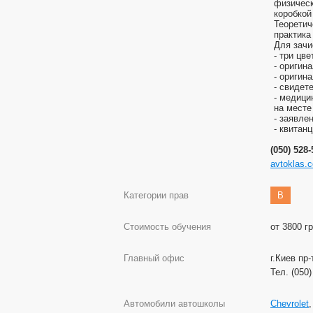
физическ
коробкой
Теоретич
практика
Для зачи
- три цв
- оригин
- оригин
- свидет
- медици
на месте
- заявле
- квитан
(050) 528
avtoklas.
Категории прав
B
Стоимость обучения
от 3800 г
Главный офис
г.Киев пр-
Тел. (050
Автомобили автошколы
Chevrolet