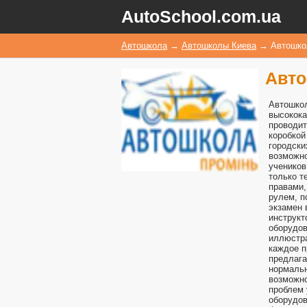
AutoSchool.com.ua
Автошкола
→
Автошколы Киева
→
Автошко
Авто
Автошкол
высокока
проводит
коробкой
городски
возможно
учеников
только т
правами,
рулем, п
экзамен 
инструкт
оборудов
иллюстра
каждое п
предлага
нормаль
возможно
проблем 
оборудов