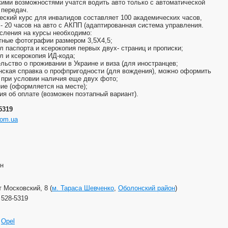
ими возможностями учатся водить авто только с автоматической
 передач.
еский курс для инвалидов составляет 100 академических часов,
 - 20 часов на авто с АКПП (адаптированная система управления.
сления на курсы необходимо:
етные фотографии размером 3,5Х4,5;
ал паспорта и ксерокопия первых двух- страниц и прописки;
ал и ксерокопия ИД-кода;
ельство о проживании в Украине и виза (для иностранцев;
нская справка о профпригодности (для вождения), можно оформить
 при условии наличия еще двух фото;
ние (оформляется на месте);
ция об оплате (возможен поэтапный вариант).
-5319
com.ua
рн
т Московский, 8 (
м. Тараса Шевченко
,
Оболонский район
)
) 528-5319
,
Opel