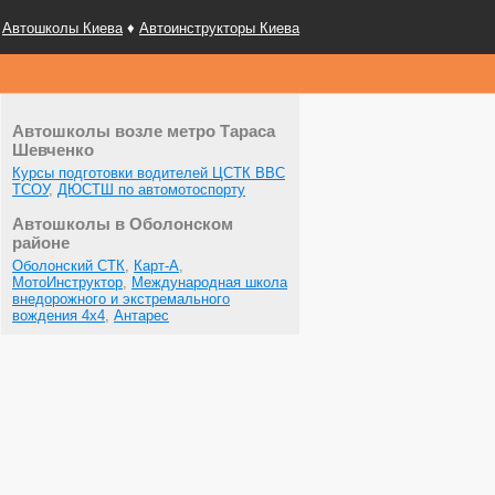
Автошколы Киева
♦
Автоинструкторы Киева
Автошколы возле метро Тараса
Шевченко
Курсы подготовки водителей ЦСТК ВВС
ТСОУ
,
ДЮСТШ по автомотоспорту
Автошколы в Оболонском
районе
Оболонский СТК
,
Карт-А
,
МотоИнструктор
,
Международная школа
внедорожного и экстремального
вождения 4x4
,
Антарес