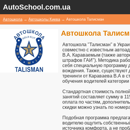
AutoSchool.com.ua
Автошкола
→
Автошколы Киева
→
Автошкола Талисман
Автошкола Талисм
Автошкола "Талисман" в Укра
совместно с известным автоад
В.А. Караваемым (также автор
штрафов ГАИ"). Методика раб
себя специальную программу 
вождения. Также, существуют 
тренинги от Караваева В.А в 
обучения водителей категории 
Стандартная стоимость полно
занятий составляет сумму в 1
оплата по частям, дополнител
скидки можно узнать по номер
Подобная программа предлаг
водителю ощутить собственный
источника комфорта, а не проб