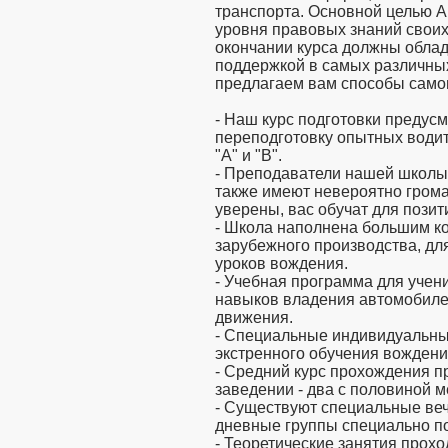
транспорта. Основной целью 
уровня правовых знаний своих
окончании курса должны обла
поддержкой в самых различны
предлагаем вам способы само
- Наш курс подготовки предус
переподготовку опытных водит
"А" и "B".
- Преподаватели нашей школы
также имеют невероятно гром
уверены, вас обучат для позит
- Школа наполнена большим к
зарубежного производства, дл
уроков вождения.
- Учебная программа для учени
навыков владения автомобиле
движения.
- Специальные индивидуальны
экстренного обучения вождени
- Средний курс прохождения 
заведении - два с половиной м
- Существуют специальные веч
дневные группы специально п
- Теоретические занятия прох