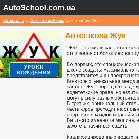
AutoSchool.com.ua
Автошкола
→
Автошколы Киева
→
Автошкола Жук
Автошкола Жук
“Жук” - это киевская автошкол
отличается от большинства по
Во-первых, это специфическая 
школе созданы максимально к
представительниц прекрасного
Во-вторых, уникальная методи
часто в “Жук” обращаются деву
водительские права, но ездить
могут в силу разных обстоятел
В-третьих, оригинальный стил
часть курса проходит на стиль
понравятся каждой модной и 
Битл - это именно та машина, 
захотеть научиться ездить!
Квалифицированные педагоги 