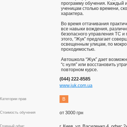
программу обучения. Каждый и
ученицам столько времени, ско
характера.
Во время оттачивания практич
все навыки вождения, различн
безопасного управления ТС и 
этого, “Жук” предлагает совер
освещенным улицам, по мокрой
проходимостью.
Автошкола “Жук” дает возможн
“с нуля” или восстановить утр
повторном курсе.
(044) 222-8585
www.juk.com.ua
Категории прав
B
Стоимость обучения
от 3000 грн
Главный офис
г. Киев, ул. Василенко 4, офис 24