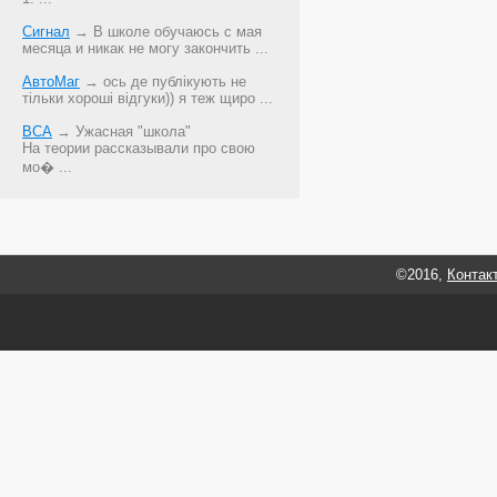
Сигнал
→ В школе обучаюсь с мая
месяца и никак не могу закончить ...
АвтоМаг
→ ось де публікують не
тільки хороші відгуки)) я теж щиро ...
ВСА
→ Ужасная "школа"
На теории рассказывали про свою
мо� ...
©2016,
Контак