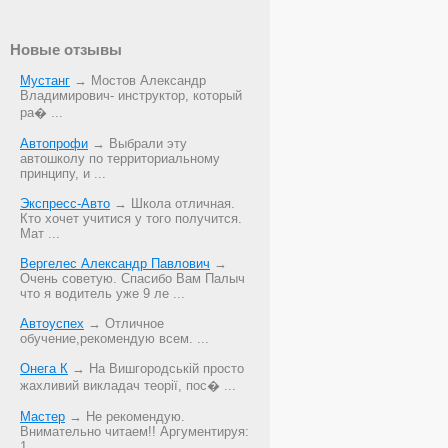
Новые отзывы
Мустанг
→ Мостов Александр
Владимирович- инструктор, который
ра� ...
Автопрофи
→ Выбрали эту
автошколу по территориальному
принципу, и ...
Экспресс-Авто
→ Школа отличная.
Кто хочет учитися у того получится.
Мат ...
Вергелес Александр Павлович
→
Очень советую. Спасибо Вам Палыч
что я водитель уже 9 ле ...
Автоуспех
→ Отличное
обучение,рекомендую всем. ...
Онега К
→ На Вишгородській просто
жахливий викладач теорії, пос� ...
Мастер
→ Не рекомендую.
Внимательно читаем!! Аргументируя:
1. ...