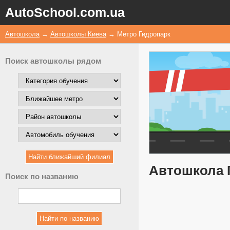
AutoSchool.com.ua
Автошкола
→
Автошколы Киева
→
Метро Гидропарк
Поиск автошколы рядом
Автошкола 
Поиск по названию