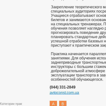
Закрепление теоретического м
специальных аудиториях поср
Учащиеся отрабатывают осно
билетов и занимаются основа
на специальных тренажерах. 
обучения позволяет наглядно 
прогнозировать поведение дру
планировать стандартные дейс
успешной отработки базовых 
приступают к практическом за
Практика начинается параллел
занятиями. Для обучения исп
заднеприводные транспортны
инструкторы с большим стаже
доброжелательной атмосфере 
эксплуатации транспорта в за
особенностей обучающегося.
(044) 331-2849
avtoconst.com.ua
Категории прав
A
B