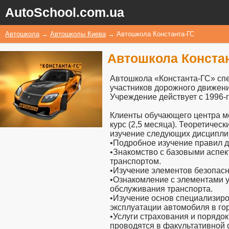
AutoSchool.com.ua
Автошкола
→
Автошколы Киева
→
Автошкола Константа-ГС
Автошкола Конста
Автошкола «Константа-ГС» спе
участников дорожного движени
Учреждение действует с 1996-г
Клиенты обучающего центра мо
курс (2,5 месяца). Теоретичес
изучение следующих дисципли
•Подробное изучение правил 
•Знакомство с базовыми аспе
транспортом.
•Изучение элементов безопасн
•Ознакомление с элементами у
обслуживания транспорта.
•Изучение основ специализиро
эксплуатации автомобиля в го
•Услуги страхования и порядок
проводятся в факультативной 