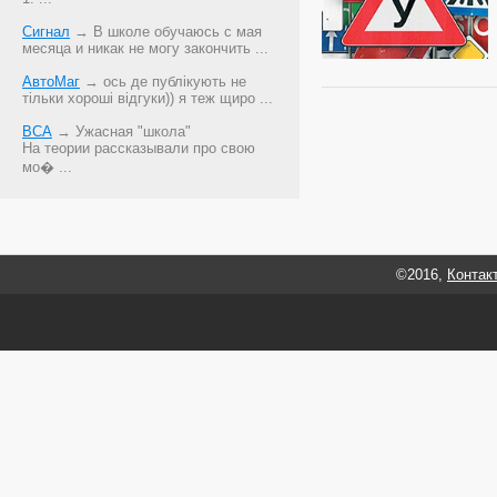
Сигнал
→ В школе обучаюсь с мая
месяца и никак не могу закончить ...
АвтоМаг
→ ось де публікують не
тільки хороші відгуки)) я теж щиро ...
ВСА
→ Ужасная "школа"
На теории рассказывали про свою
мо� ...
©2016,
Контак