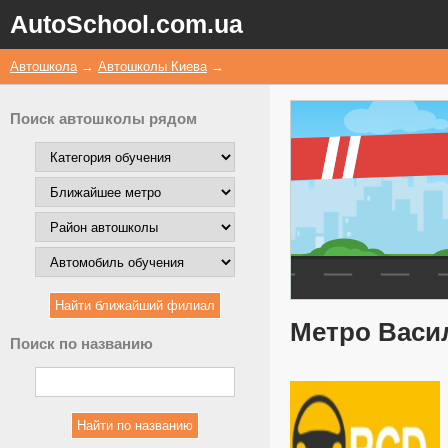
AutoSchool.com.ua
Автошкола
→
Автошколы Киева
→
Поиск автошколы рядом
Метро Васи
Поиск по названию