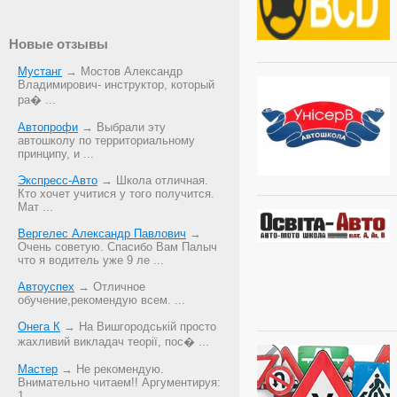
Новые отзывы
Мустанг
→ Мостов Александр
Владимирович- инструктор, который
ра� ...
Автопрофи
→ Выбрали эту
автошколу по территориальному
принципу, и ...
Экспресс-Авто
→ Школа отличная.
Кто хочет учитися у того получится.
Мат ...
Вергелес Александр Павлович
→
Очень советую. Спасибо Вам Палыч
что я водитель уже 9 ле ...
Автоуспех
→ Отличное
обучение,рекомендую всем. ...
Онега К
→ На Вишгородській просто
жахливий викладач теорії, пос� ...
Мастер
→ Не рекомендую.
Внимательно читаем!! Аргументируя:
1. ...